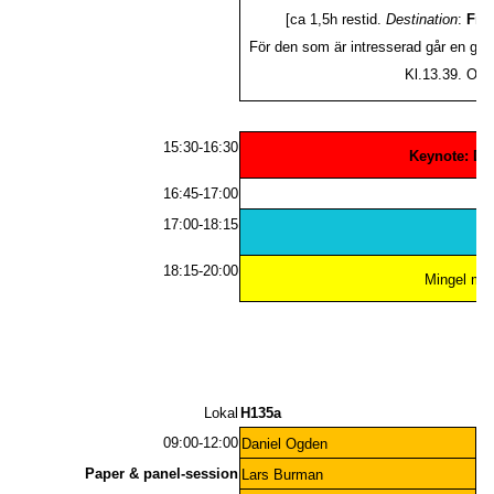
[ca 1,5h restid.
Destination
:
Fre
För den som är intresserad går en gem
Kl.13.39. OBS
15:30-16:30
Keynote: De
16:45-17:00
17:00-18:15
18:15-20:00
Mingel med
F
Lokal
H135a
H1
09:00-12:00
Daniel Ogden
So
Paper & panel-session
Lars Burman
Åse