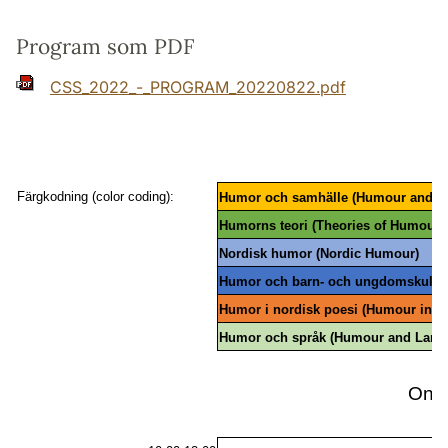
Program som PDF
CSS_2022_-_PROGRAM_20220822.pdf
Färgkodning (color coding):
Humor och samhälle (Humour and So
Humorns teori (Theories of Humour)
Nordisk humor (Nordic Humour)
Humor och barn- och ungdomskultur 
Humor i nordisk poesi (Humour in No
Humor och språk (Humour and Lang
Ons