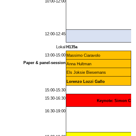
10:00-12:00
12:00-12:45
Lokal
H135a
H1
13:00-15:00
Massimo Ciaravolo
An
Paper & panel-session
Anna Hultman
An
Els Joksie Biesemans
Jo
Lorenzo Lozzi Gallo
15:00-15:30
15:30-16:30
Keynote: Simon Crit
16:30-19:00