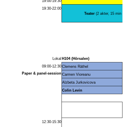
19:00-19:30
19:30-22:00
Teater
(2 akter, 15 min pa
T
Lokal
H104 (Hörsalen)
H1
09:00-12:30
Clemens Räthel
Paper & panel-session
Carmen Vioreanu
M
Alzbeta Jurkovicova
Colin Levin
12:30-15:30