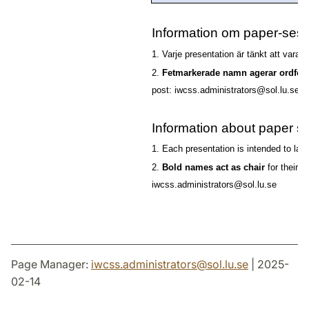
Information om paper-sess
1. Varje presentation är tänkt att vara 
2.
Fetmarkerade namn agerar ordför
post: iwcss.administrators@sol.lu.se
Information about paper s
1. Each presentation is intended to las
2.
Bold names act as chair
for their s
iwcss.administrators@sol.lu.se
Page Manager:
iwcss.administrators
@
sol.lu
.
se
| 2025-
02-14