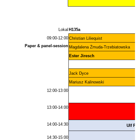
Lokal
H135a
09:00-12:00
Christian Liliequist
Paper & panel-session
Magdalena Żmuda-Trzebiatowska
Ester Jiresch
Jack Dyce
Mariusz Kalinowski
12:00-13:00
13:00-14:00
14:00-14:30
Ulf Pe
14:30-15:00