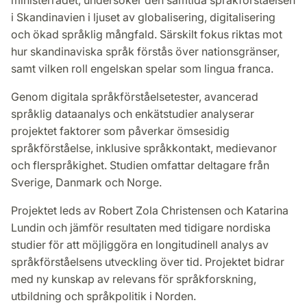
ministerrådet, undersöker den samtida språkförståelsen
i Skandinavien i ljuset av globalisering, digitalisering
och ökad språklig mångfald. Särskilt fokus riktas mot
hur skandinaviska språk förstås över nationsgränser,
samt vilken roll engelskan spelar som lingua franca.
Genom digitala språkförståelsetester, avancerad
språklig dataanalys och enkätstudier analyserar
projektet faktorer som påverkar ömsesidig
språkförståelse, inklusive språkkontakt, medievanor
och flerspråkighet. Studien omfattar deltagare från
Sverige, Danmark och Norge.
Projektet leds av Robert Zola Christensen och Katarina
Lundin och jämför resultaten med tidigare nordiska
studier för att möjliggöra en longitudinell analys av
språkförståelsens utveckling över tid. Projektet bidrar
med ny kunskap av relevans för språkforskning,
utbildning och språkpolitik i Norden.