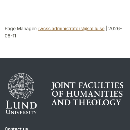
Page Manager:
iwcss.administrators
@
sol.lu
.
se
| 2026-
06-11
Contact us