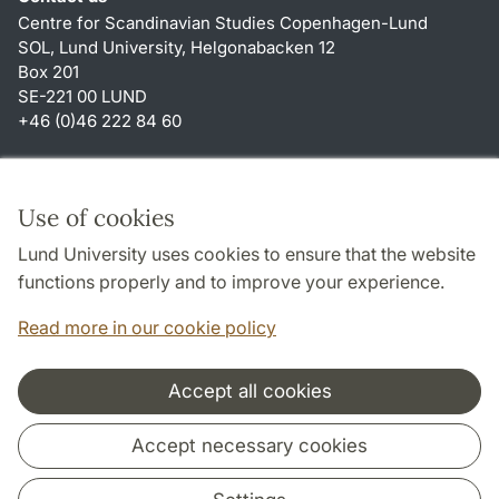
Centre for Scandinavian Studies Copenhagen-Lund
SOL, Lund University, Helgonabacken 12
Box 201
SE-221 00 LUND
+46 (0)46 222 84 60
Shortcuts
About this website and cookies
Use of cookies
Privacy policy
Lund University uses cookies to ensure that the website
Accessibility
functions properly and to improve your experience.
TYPO3-login
Read more in our cookie policy
Accept all cookies
Cooperation and network
Accept necessary cookies