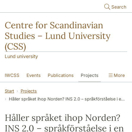
Skip to main content
Search
Centre for Scandinavian
Studies – Lund University
(CSS)
Lund university
IWCSS
Events
Publications
Projects
More
IASS
About
Start
Projects
Håller språket ihop Norden? INS 2.0 – språkförståelse i en globaliserad och mångkulturell tid
Håller språket ihop Norden?
INS 2.0 – språkförståelse i en