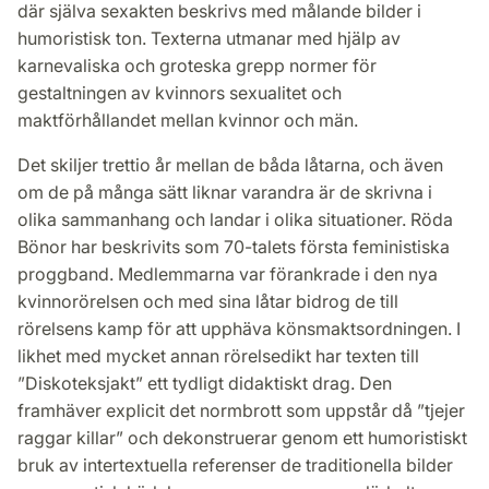
där själva sexakten beskrivs med målande bilder i
humoristisk ton. Texterna utmanar med hjälp av
karnevaliska och groteska grepp normer för
gestaltningen av kvinnors sexualitet och
maktförhållandet mellan kvinnor och män.
Det skiljer trettio år mellan de båda låtarna, och även
om de på många sätt liknar varandra är de skrivna i
olika sammanhang och landar i olika situationer. Röda
Bönor har beskrivits som 70-talets första feministiska
proggband. Medlemmarna var förankrade i den nya
kvinnorörelsen och med sina låtar bidrog de till
rörelsens kamp för att upphäva könsmaktsordningen. I
likhet med mycket annan rörelsedikt har texten till
”Diskoteksjakt” ett tydligt didaktiskt drag. Den
framhäver explicit det normbrott som uppstår då ”tjejer
raggar killar” och dekonstruerar genom ett humoristiskt
bruk av intertextuella referenser de traditionella bilder