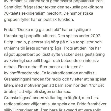
av romantisk kärlek som genomsyrar populärkulturen.
Samtidigt ifrågasätter texten den sexuella praktik som
70-talets sexliberalism medfört. De humoristiska
greppen fyller här en politisk funktion.
Fridas ”Dunka mig gul och blå” har en tydligare
förankring i populärkulturen. Den spelas under 2007
flitigt i radio, placerar sig högt på olika topplistor och
utnämns till årets sommarplåga. Trots att den inte har
något uppenbart politiskt syfte väcker dess gestaltning
av kvinnligt sexuellt begär och beteende en intensiv
debatt. Flera debattörer menar att texten är
kvinnoförnedrande. En lokalradiostation anmäls till
Granskningsnämnden för radio och tv efter att ha spelat
låten, med motiveringen att barn som hör den ”tror det
är okej” att vilja bli slagen under sex.
Granskningsnämnden vidtar ingen åtgärd, men flera
radiostationer väljer att sluta spela den. Frida framhäver
själv i intervjuer att låten bara är avsedd att vara rolig.