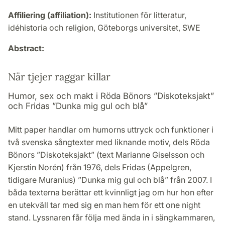
Affiliering (affiliation):
Institutionen för litteratur,
idéhistoria och religion, Göteborgs universitet, SWE
Abstract:
När tjejer raggar killar
Humor, sex och makt i Röda Bönors ”Diskoteksjakt”
och Fridas ”Dunka mig gul och blå”
Mitt paper handlar om humorns uttryck och funktioner i
två svenska sångtexter med liknande motiv, dels Röda
Bönors ”Diskoteksjakt” (text Marianne Giselsson och
Kjerstin Norén) från 1976, dels Fridas (Appelgren,
tidigare Muranius) ”Dunka mig gul och blå” från 2007. I
båda texterna berättar ett kvinnligt jag om hur hon efter
en utekväll tar med sig en man hem för ett one night
stand. Lyssnaren får följa med ända in i sängkammaren,