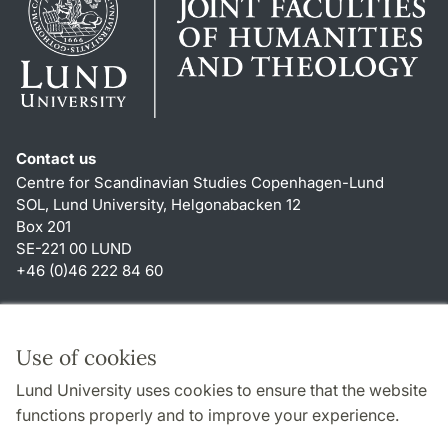
Contact us
Centre for Scandinavian Studies Copenhagen-Lund
SOL, Lund University, Helgonabacken 12
Box 201
SE-221 00 LUND
+46 (0)46 222 84 60
Shortcuts
About this website and cookies
Use of cookies
Privacy policy
Lund University uses cookies to ensure that the website
Accessibility
functions properly and to improve your experience.
TYPO3-login