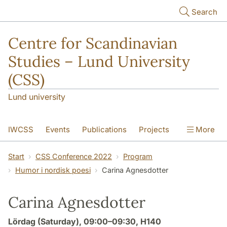
Skip to main content
Search
Centre for Scandinavian
Studies – Lund University
(CSS)
Lund university
IWCSS
Events
Publications
Projects
More
IASS
About
Start
CSS Conference 2022
Program
Humor i nordisk poesi
Carina Agnesdotter
Carina Agnesdotter
Lördag (Saturday), 09:00–09:30, H140