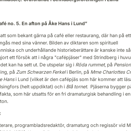
afé no. 5. En afton på Åke Hans i Lund”
att som bekant gärna på café eller restaurang, där han på et
gås med sina vänner. Bilden av diktaren som spirituell
nniska och underhållande historieberättare är kanske inte s
gjort ett försök att i några "cafépjäser" med Strindberg i huv
det kan ha sett ut. De utspelar sig i
Röda rummet
, på
Pension
ing, på
Zum Schwarzen Ferkel
i Berlin, på
Mme Charlottes Cr
e Hans
i Lund (vilket är den cafépjäs som här kommer att läs
elsingfors (helt uppdiktat) och i
Blå tornet
. Pjäserna bygger p
fakta, som här utsatts för en fri dramaturgisk behandling i e
 ton.
:
terare, programbladsredaktör, dramaturg och regissör vid 