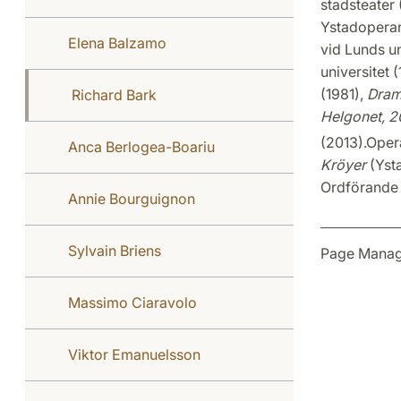
stadsteater 
Ystadoperan 
Elena Balzamo
vid Lunds un
universitet 
(1981),
Dramat
Richard Bark
Helgonet, 2
(2013).
Opera
Anca Berlogea-Boariu
Kröyer
(Yst
Ordförande 
Annie Bourguignon
Sylvain Briens
Page Manag
Massimo Ciaravolo
Viktor Emanuelsson