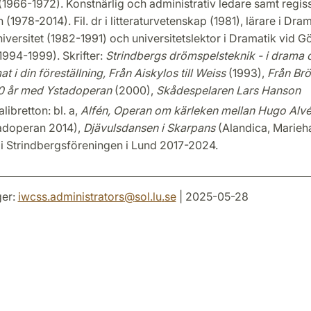
(1966-1972). Konstnärlig och administrativ ledare samt regis
(1978-2014). Fil. dr i litteraturvetenskap (1981), lärare i Dra
iversitet (1982-1991) och universitetslektor i Dramatik vid 
(1994-1999). Skrifter:
Strindbergs drömspelsteknik - i drama 
 i din föreställning, Från Aiskylos till Weiss
(1993),
Från Brös
0 år med Ystadoperan
(2000),
Skådespelaren Lars Hanson
libretton: bl. a,
Alfén, Operan om kärleken mellan Hugo Alv
adoperan 2014),
Djävulsdansen i Skarpans
(Alandica, Marie
i Strindbergsföreningen i Lund 2017-2024.
er:
iwcss.administrators
@
sol.lu
.
se
| 2025-05-28