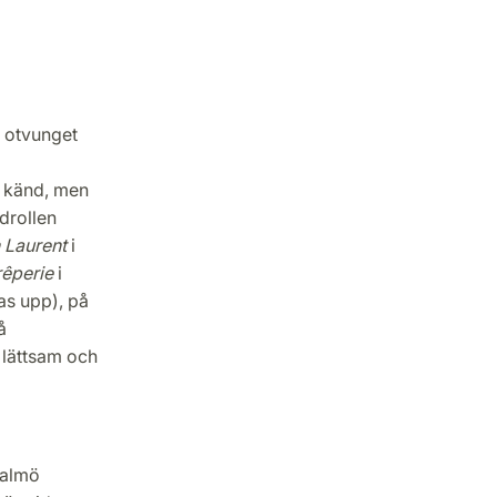
t otvunget
å känd, men
udrollen
 Laurent
i
êperie
i
as upp), på
å
n lättsam och
Malmö