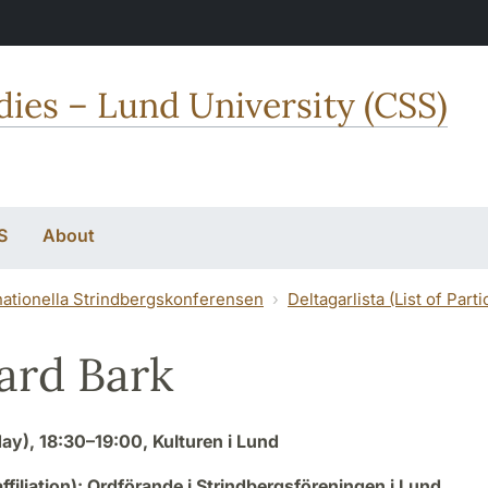
dies – Lund University (CSS)
S
About
nationella Strindbergskonferensen
Deltagarlista (List of Parti
ard Bark
day), 18:30–19:00, Kulturen i Lund
(affiliation): Ordförande i Strindbergsföreningen i Lund