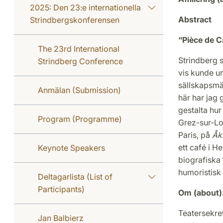
2025: Den 23:e internationella
Abstract
Strindbergskonferensen
“Pièce de C
The 23rd International
Strindberg s
Strindberg Conference
vis kunde um
sällskapsmä
Anmälan (Submission)
här har jag 
gestalta hur 
Program (Programme)
Grez-sur-Lo
Paris, på
Åk
ett café i H
Keynote Speakers
biografiska 
humoristisk
Deltagarlista (List of
Participants)
Om (about)
Teatersekre
Jan Balbierz