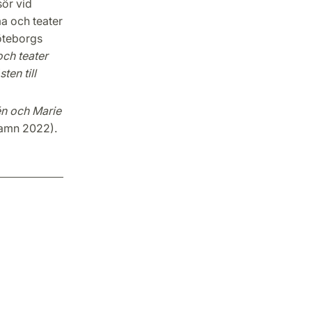
sör vid
ma och teater
Göteborgs
och teater
ten till
én och Marie
hamn 2022).