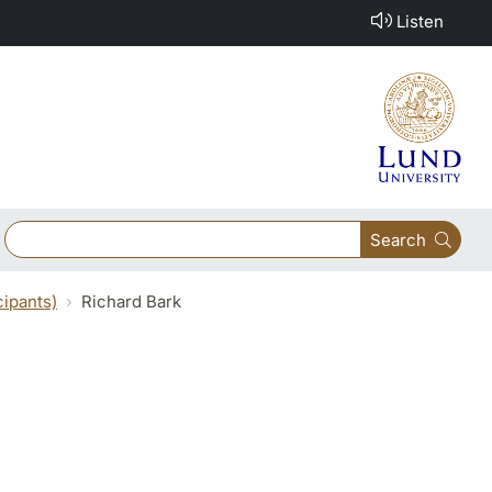
Listen
Search
cipants)
Richard Bark