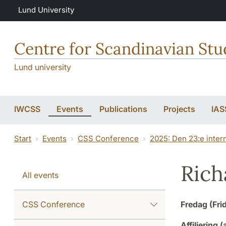
Skip to main content
Lund University
Centre for Scandinavian Stu
Lund university
IWCSS
Events
Publications
Projects
IAS
Start
Events
CSS Conference
2025: Den 23:e inter
Rich
All events
CSS Conference
Fredag (Fri
Affiliering 