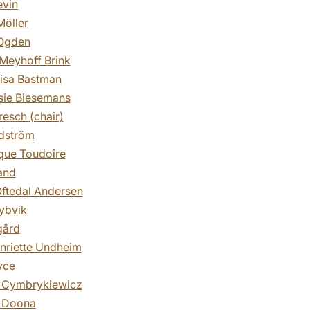
evin
Möller
 Ogden
Meyhoff Brink
isa Bastman
sie Biesemans
resch (chair)
ndström
que Toudoire
and
ftedal Andersen
ybvik
gård
nriette Undheim
yce
 Cymbrykiewicz
 Doona