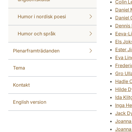
Colin L
Daniel 
Humor i nordisk poesi
Daniel
Dennis 
Humor och språk
Eeva-Li
Els Jok
Ester Ji
Plenarframträdanden
Eva Li
Frederi
Tema
Gro Ull
Hadle O
Kontakt
Hilde D
Ida Klit
English version
Inga He
Jack D
Joanna
Joanna