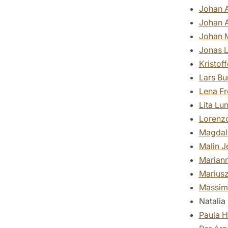
Johan A
Johan 
Johan 
Jonas L
Kristof
Lars B
Lena Fr
Lita Lu
Lorenzo
Magdal
Malin J
Marian
Mariusz
Massim
Natalia
Paula H