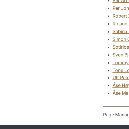
Per Arn
Per Jo
Robert 
Roland 
Sabina 
Simon C
Sotirio
Sven Bj
Tommy 
Tone Lo
Ulf Pet
Åse Høy
Åse Ma
Page Manag