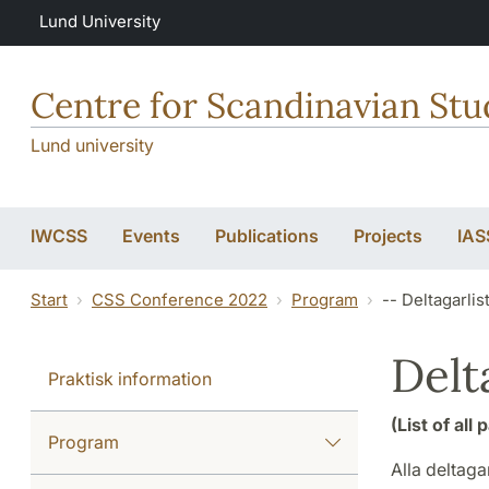
Skip to main content
Lund University
Centre for Scandinavian Stu
Lund university
IWCSS
Events
Publications
Projects
IAS
Start
CSS Conference 2022
Program
-- Deltagarlis
Delt
Praktisk information
(List of all 
Program
Alla deltaga