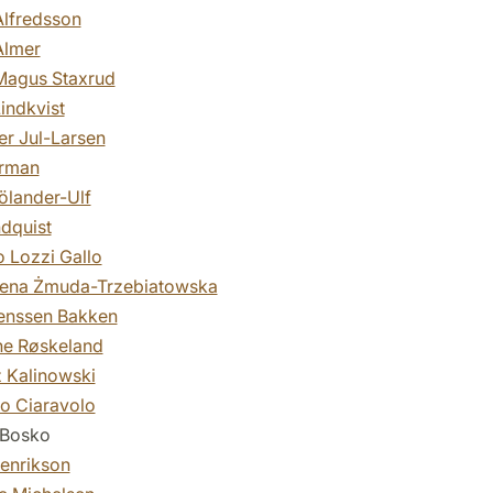
lfredsson
Almer
Magus Staxrud
indkvist
fer Jul-Larsen
urman
ölander-Ulf
ndquist
 Lozzi Gallo
ena Żmuda-Trzebiatowska
enssen Bakken
ne Røskeland
 Kalinowski
o Ciaravolo
 Bosko
enrikson