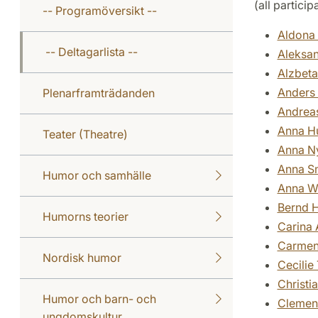
(all partici
-- Programöversikt --
Aldona
-- Deltagarlista --
Aleksa
Alzbeta
Anders
Plenarframträdanden
Andreas
Anna H
Teater (Theatre)
Anna N
Anna S
Humor och samhälle
Anna W
Bernd 
Humorns teorier
Carina 
Carmen
Nordisk humor
Cecilie
Christia
Humor och barn- och
Clemens
ungdomskultur