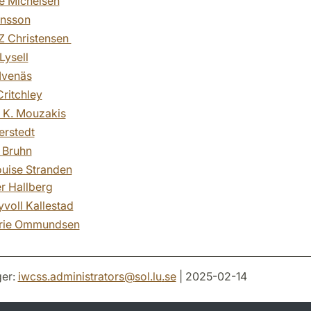
e Michelsen
hnsson
Z Christensen
Lysell
Ivenäs
ritchley
s K. Mouzakis
erstedt
Bruhn
uise Stranden
er Hallberg
voll Kallestad
rie Ommundsen
er:
iwcss.administrators
@
sol.lu
.
se
| 2025-02-14