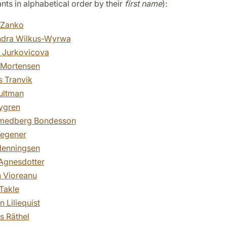
pants in alphabetical order by their
first name
):
 Zanko
ndra Wilkus-Wyrwa
 Jurkovicova
 Mortensen
 Tranvik
ultman
ygren
medberg Bondesson
egener
Henningsen
Agnesdotter
 Vioreanu
 Takle
n Liliequist
 Räthel