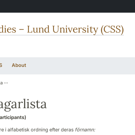
dies – Lund University (CSS)
S
About
ta --
agarlista
participants)
re i alfabetisk ordning efter deras
förnamn: