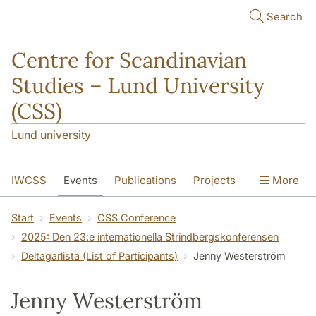
Skip to main content
Search
Centre for Scandinavian
Studies – Lund University
(CSS)
Lund university
IWCSS
Events
Publications
Projects
More
IASS
About
Start
Events
CSS Conference
2025: Den 23:e internationella Strindbergskonferensen
Deltagarlista (List of Participants)
Jenny Westerström
Jenny Westerström