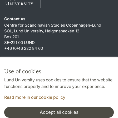
Contact us
Centre for Scandinavian Studies Copenhagen-Lund
SOL, Lund University, Helgonabacken 12
Box 201
SE-221 00 LUND
+46 (0)46 222 84 60
Shortcuts
About this website and cookies
Use of cookies
Privacy policy
Lund University uses cookies to ensure that the website
Accessibility
functions properly and to improve your experience.
TYPO3-login
Read more in our cookie policy
Accept all cookies