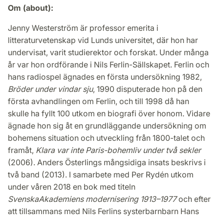
Om (about):
Jenny Westerström är professor emerita i
litteraturvetenskap vid Lunds universitet, där hon har
undervisat, varit studierektor och forskat. Under många
år var hon ordförande i Nils Ferlin-Sällskapet. Ferlin och
hans radiospel ägnades en första undersökning 1982,
Bröder under vindar sju
, 1990 disputerade hon på den
första avhandlingen om Ferlin, och till 1998 då han
skulle ha fyllt 100 utkom en biografi över honom. Vidare
ägnade hon sig åt en grundläggande undersökning om
bohemens situation och utveckling från 1800-talet och
framåt,
Klara var inte Paris-bohemliv under två sekler
(2006). Anders Österlings mångsidiga insats beskrivs i
två band (2013). I samarbete med Per Rydén utkom
under våren 2018 en bok med titeln
Svenska
Akademiens modernisering 1913–1977
och efter
att tillsammans med Nils Ferlins systerbarnbarn Hans