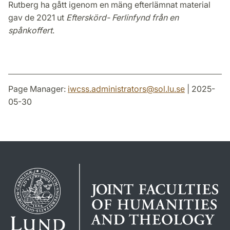
Rutberg ha gått igenom en mäng efterlämnat material
gav de 2021 ut
Efterskörd- Ferlinfynd från en
spånkoffert
.
Page Manager:
iwcss.administrators
@
sol.lu
.
se
| 2025-
05-30