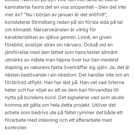
kamraterna fanns det en viss snopenhet – blev det inte
mer av? ”Nu i början av januari är det snöfritt”,
konstaterar Strindberg redan på sin första sida på tal
om klimatet. Närvarokänslan är viktig för
karakteristiken av själva genren. Linné, en given
förebild, avslöjar strax sin närvaro. Också vid en
jämförelse med den täthet som hans texter allmänt
utmärks av måste man häpna över hur han medelst
stapling av naturens fakta överträffar sig själv. Ja, det är
nästan bedövande i sin rikedom. Det handlar inte om en
förströdd utflykt. Han har läst på. Han vet vad örterna
heter och hur nöjet av att se dem kan förvandlas till
nytta på bondens bord. Det signalerar vad som skulle
komma att gälla om hela detta projekt. Utöver det
arbete som bedrivs ute på fältet rymmer det både ett
förarbete med inläsning och ett efterarbete med
kontroller.