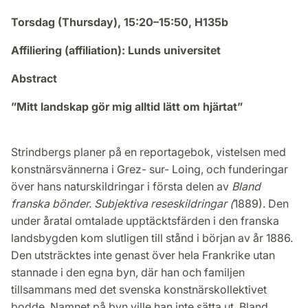
Torsdag (Thursday), 15:20–15:50, H135b
Affiliering (affiliation): Lunds universitet
Abstract
”Mitt landskap gör mig alltid lätt om hjärtat”
Strindbergs planer på en reportagebok, vistelsen med
konstnärsvännerna i Grez- sur- Loing, och funderingar
över hans naturskildringar i första delen av
Bland
franska bönder. Subjektiva reseskildringar (
1889). Den
under åratal omtalade upptäcktsfärden i den franska
landsbygden kom slutligen till stånd i början av år 1886.
Den utsträcktes inte genast över hela Frankrike utan
stannade i den egna byn, där han och familjen
tillsammans med det svenska konstnärskollektivet
bodde. Namnet på byn ville han inte sätta ut. Bland