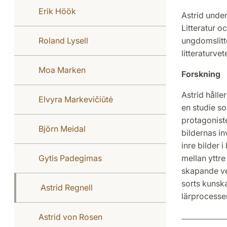
Erik Höök
Astrid under
Litteratur o
Roland Lysell
ungdomslitt
litteraturve
Moa Marken
Forskning
Astrid hålle
Elvyra Markevičiūtė
en studie so
protagonist
Björn Meidal
bildernas i
inre bilder 
Gytis Padegimas
mellan yttre
skapande ve
sorts kunska
Astrid Regnell
lärprocesser
Astrid von Rosen