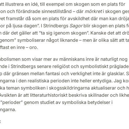
tt illustrera en idé, till exempel om skogen som en plats för
on och förändrade sinnestillstånd – där
mörkret
i skogen ges
et framstår då som en plats för avskildhet där man kan dröja
rnor på ljusa dagen”. I Strindbergs
Sagor
blir skogen en plats f
 där det gäller att ”ta sig igenom skogen”. Kanske det att drö
igenom” symboliserar något liknande – men är olika sätt att t
tast en inre – oro.
bolismen som visar mer av människans inre är naturligt nog 
e i Strindbergs senare religiöst och symbolistiskt präglade
p där gränsen mellan fantasi och verklighet inte är glasklar. 
ngarna i den realistiska perioden inte heller entydiga. Jag 
lka teman symboliken i skogsskildringarna aktualiserar och 
vsikten är att litteraturhistoriskt beskriva skillnader och likh
 ”perioder” genom studiet av symboliska betydelser i
ingarna.
: