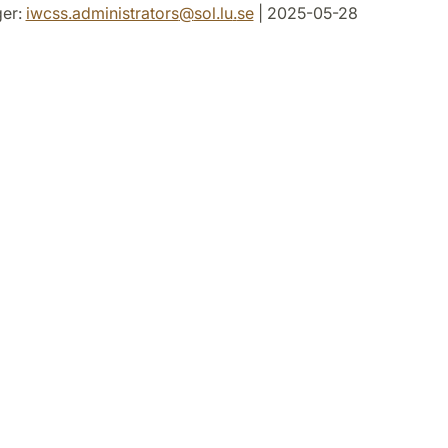
er:
iwcss.administrators
@
sol.lu
.
se
| 2025-05-28