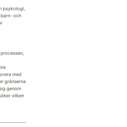
h psykologi,
t barn- och
ar
a processen,
nre
borera med
der gränserna
r sig genom
söker vilken