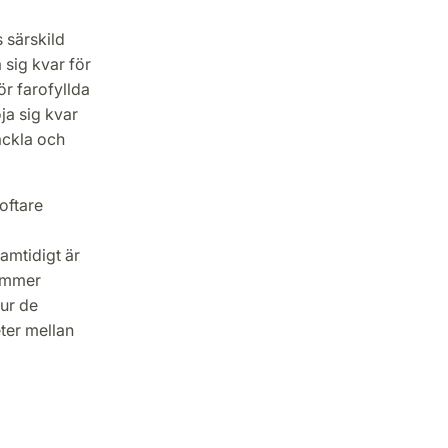
 särskild
 sig kvar för
ör farofyllda
ja sig kvar
ackla och
oftare
Samtidigt är
kommer
hur de
eter mellan