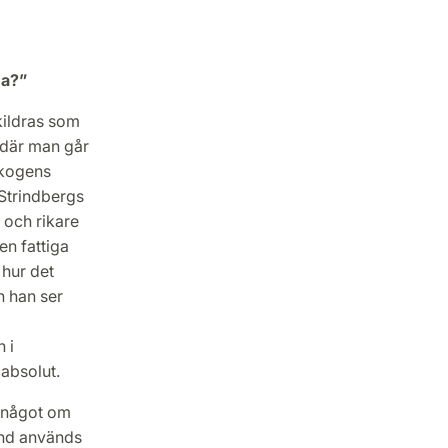
na?”
kildras som
 där man går
Skogens
 Strindbergs
 och rikare
n fattiga
 hur det
h han ser
 i
 absolut.
a något om
and används