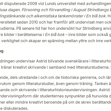
ell disputerade 2009 vid Lunds universitet med avhandlinge
ljusa dagen. Försoning och förvandling i August Strindbergs 
ingstänkande och alkemistiska tankemönster i En blå bok.
Ho
ersitetet sedan 2010 och har framför allt undervisat men ock
tudierna. På senare tid har hon undersökt hur Strindberg an
e bilder i berättelserna i
En blå bok
– inre bilder som också gr
 verklighet och skapar en spänning mellan yttre och inre verk
ng
ldningen undervisar Astrid blivande svensklärare i litteraturhis
tränar kreativt skrivande i samband med litteraturstudierna. 
ande, dels utredande i och om de historiska genrerna, och lä
rutom genom litteraturstudier, även genom träning. Tanken är
sande och skrivande i litteraturhistorieundervisningen. Astrid 
dervisningsform där studenternas synpunkter på huruvida 
er eller mindre kreativt beroende på om de skrev berättande
e diskuterades.