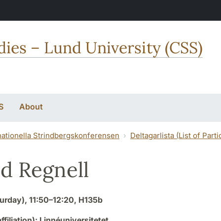
dies – Lund University (CSS)
S
About
nationella Strindbergskonferensen
Deltagarlista (List of Parti
id Regnell
urday), 11:50–12:20, H135b
affiliation): Linnéuniversitetet