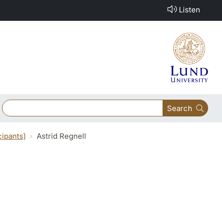
Listen
Search
cipants)
Astrid Regnell