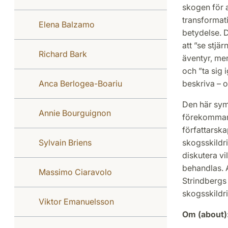
skogen för a
transformati
Elena Balzamo
betydelse. D
att ”se stjä
Richard Bark
äventyr, men
och ”ta sig 
Anca Berlogea-Boariu
beskriva – of
Den här sym
Annie Bourguignon
förekommand
författarska
Sylvain Briens
skogsskildri
diskutera vi
behandlas. A
Massimo Ciaravolo
Strindbergs
skogsskildr
Viktor Emanuelsson
Om (about)