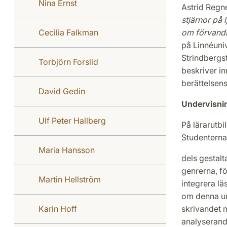
Nina Ernst
Astrid Regn
stjärnor på 
Cecilia Falkman
om förvandl
på Linnéuniv
Strindbergs
Torbjörn Forslid
beskriver inr
berättelsens
David Gedin
Undervisni
Ulf Peter Hallberg
På lärarutbi
Studenterna 
Maria Hansson
dels gestalt
genrerna, fö
Martin Hellström
integrera lä
om denna un
Karin Hoff
skrivandet m
analyserand