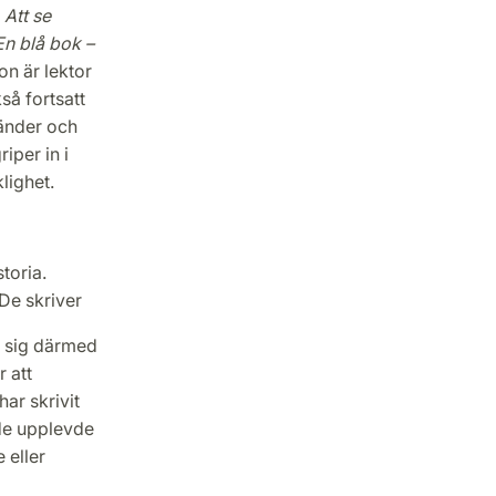
n
Att se
En blå bok –
n är lektor
så fortsatt
vänder och
iper in i
lighet.
toria.
De skriver
r sig därmed
 att
har skrivit
de upplevde
 eller