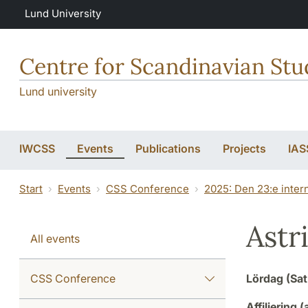
Skip to main content
Lund University
Centre for Scandinavian Stu
Lund university
IWCSS
Events
Publications
Projects
IAS
Start
Events
CSS Conference
2025: Den 23:e inter
Astr
All events
CSS Conference
Lördag (Sat
Affiliering (