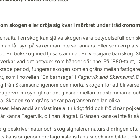
nom skogen eller dröja sig kvar i mörkret under trädkronor
censatta i en skog kan själva skogen vara betydelsefull och s
 man får syn på saker man inte ser annars. Eller som en plats
t. En bokskog med ljusa stammar. En vresigare barrskog. 
verkar vad det betyder som händer därinne. På 1880-talet, i
ktade period, fungerar skogen som en gräns mellan fattigare
t, som i novellen ”En barnsaga” i
Fagervik and Skamsund.
De
sig från Skamsund igenom den mörka skogen för att bli varse
agervik bli synligt när det glesnar mellan trädstammarna oc
a. Skogen som gräns pekar på gränsen mellan olika
er. Men ändå är visst inte allt riktigt frid och fröjd när pojken
lär känna Fagervik, dit han längtat. Gränsen kanske inte är så
rg beskriver natur och skog signalerar naturskildringen oft
ts känslor genom protagonistens fantasi och inre bilder. Ibl