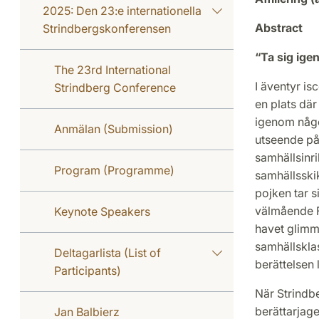
2025: Den 23:e internationella
Abstract
Strindbergskonferensen
“Ta sig ige
The 23rd International
I äventyr is
Strindberg Conference
en plats där
igenom någo
Anmälan (Submission)
utseende på
samhällsinri
Program (Programme)
samhällsskik
pojken tar 
välmående F
Keynote Speakers
havet glimm
samhällsklass
Deltagarlista (List of
berättelsen 
Participants)
När Strindbe
berättarjage
Jan Balbierz