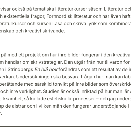
visar också på tematiska litteraturkurser såsom Litteratur oc
ch existentiella frågor, Fornnordisk litteratur och har även haf
eraturkurser och kursen Läsa och skriva lyrik som kombiner
tenskap och kreativt skrivande.
r på med ett projekt om hur inre bilder fungerar i den kreativ
m handlar om skrivstrategier. Den utgår från hur tillvaron för
en i Strindbergs
En blå bok
förändras som ett resultat av de i
nverkan. Undersökningen ska besvara frågan hur man kan la
i berättande med särskild tonvikt på inre bilder som överskri
 och inre verklighet. Studien är också inriktad på hur man lä
rksamhet, så kallade estetiska lärprocesser – och jag under
p de alstrar och i vilken mån den fungerar understödjande i
.