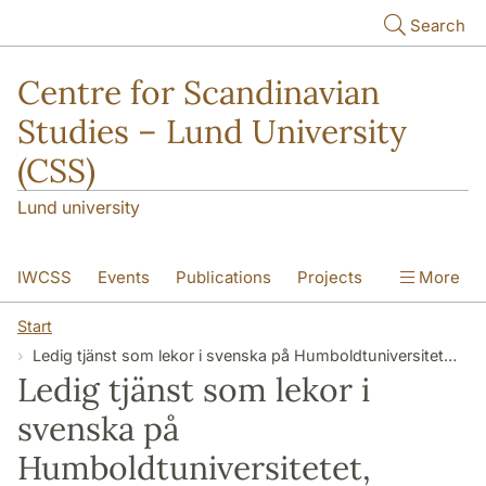
Skip to main content
Search
Centre for Scandinavian
Studies – Lund University
(CSS)
Lund university
IWCSS
Events
Publications
Projects
More
IASS
About
Start
Ledig tjänst som lekor i svenska på Humboldtuniversitetet, Tyskland
Ledig tjänst som lekor i
svenska på
Humboldtuniversitetet,