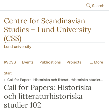
Skip to main content
Search
Centre for Scandinavian
Studies – Lund University
(CSS)
Lund university
IWCSS
Events
Publications
Projects
More
IASS
About
Start
Call for Papers: Historiska och litteraturhistoriska studier 102
Call for Papers: Historiska
och litteraturhistoriska
studier 102